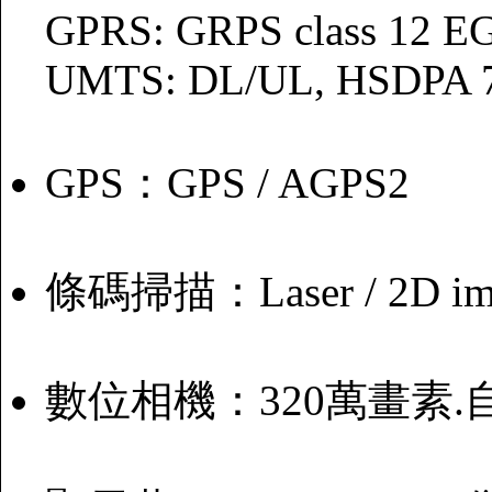
GPRS: GRPS class 12 EG
UMTS: DL/UL, HSDPA 
GPS：GPS / AGPS2
條碼掃描：Laser / 2D im
數位相機：320萬畫素.