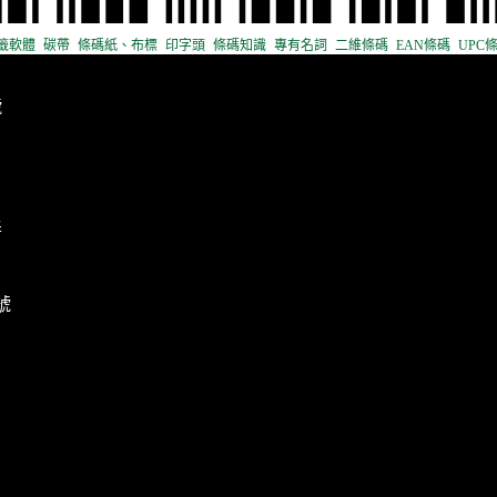
籤軟體
碳帶
條碼紙、布標
印字頭
條碼知識
專有名詞
二維條碼
EAN條碼
UPC
號
弄
號