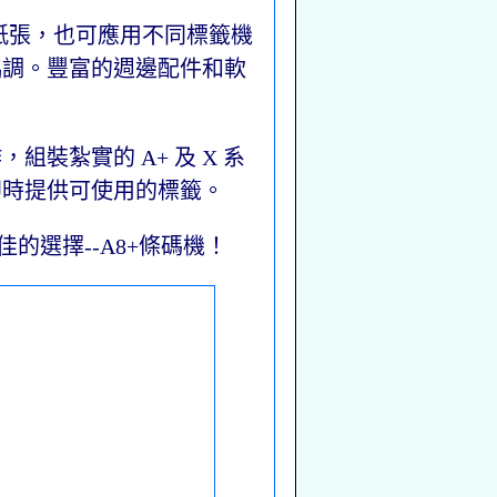
紙張，也可應用不同標籤機
協調。豐富的週邊配件和軟
裝紮實的 A+ 及 X 系
即時提供可使用的標籤。
的選擇--A8+條碼機！