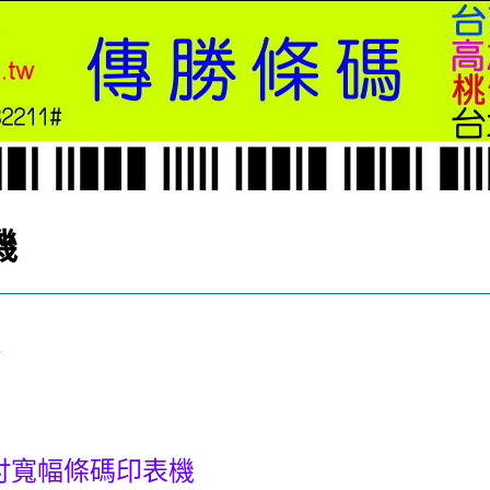
機
吋寬幅條碼印表機