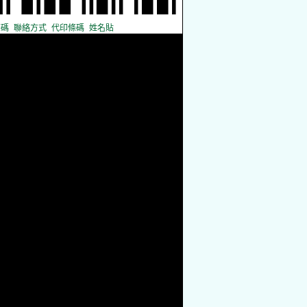
條碼
聯絡方式
代印條碼
姓名貼