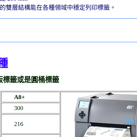
的雙層結構能在各種領域中穩定列印標籤。
種
棧板標籤或是圓桶標籤
A8+
300
216