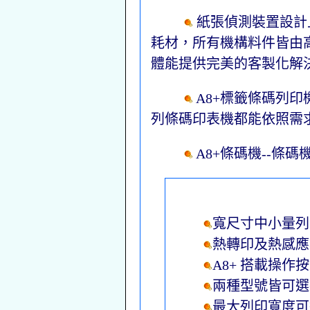
紙張偵測裝置設計
耗材，所有機構料件皆由
體能提供完美的客製化解決
A8+標籤條碼列印
列條碼印表機都能依照需
A8+條碼機--條
寬尺寸中小量列
熱轉印及熱感應
A8+ 搭載操作
兩種型號皆可選擇 2
最大列印寬度可達 